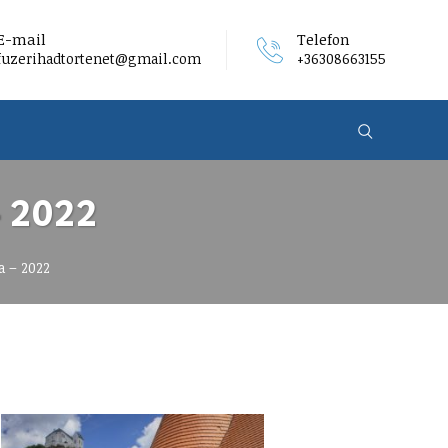
E-mail
Telefon
fuzerihadtortenet@gmail.com
+36308663155
– 2022
a – 2022