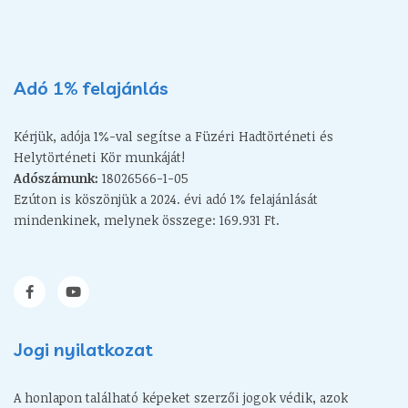
Adó 1% felajánlás
Kérjük, adója 1%-val segítse a Füzéri Hadtörténeti és
Helytörténeti Kör munkáját!
Adószámunk:
18026566-1-05
Ezúton is köszönjük a 2024. évi adó 1% felajánlását
mindenkinek, melynek összege: 169.931 Ft.
Jogi nyilatkozat
A honlapon található képeket szerzői jogok védik, azok