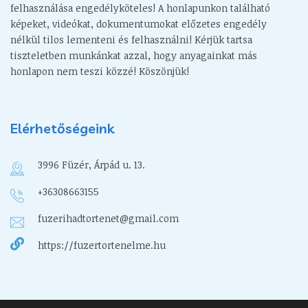
felhasználása engedélyköteles! A honlapunkon található
képeket, videókat, dokumentumokat előzetes engedély
nélkül tilos lementeni és felhasználni! Kérjük tartsa
tiszteletben munkánkat azzal, hogy anyagainkat más
honlapon nem teszi közzé! Köszönjük!
Elérhetőségeink
3996 Füzér, Árpád u. 13.
+36308663155
fuzerihadtortenet@gmail.com
https://fuzertortenelme.hu