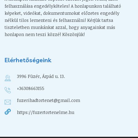
felhasználása engedélyköteles! A honlapunkon található
képeket, videókat, dokumentumokat előzetes engedély
nélkül tilos lementeni és felhasználni! Kérjük tartsa
tiszteletben munkánkat azzal, hogy anyagainkat más
honlapon nem teszi közzé! Köszönjük!
Elérhetőségeink
3996 Füzér, Árpád u. 13.
+36308663155
fuzerihadtortenet@gmail.com
https://fuzertortenelme.hu