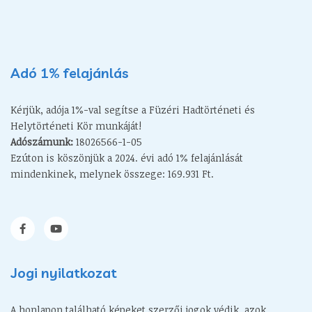
Adó 1% felajánlás
Kérjük, adója 1%-val segítse a Füzéri Hadtörténeti és
Helytörténeti Kör munkáját!
Adószámunk:
18026566-1-05
Ezúton is köszönjük a 2024. évi adó 1% felajánlását
mindenkinek, melynek összege: 169.931 Ft.
Jogi nyilatkozat
A honlapon található képeket szerzői jogok védik, azok