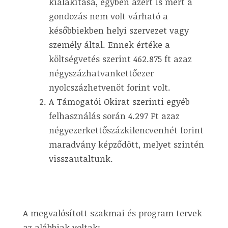
kialakítása, egyben azért is mert a
gondozás nem volt várható a
későbbiekben helyi szervezet vagy
személy által. Ennek értéke a
költségvetés szerint 462.875 ft azaz
négyszázhatvankettőezer
nyolcszázhetvenöt forint volt.
A Támogatói Okirat szerinti egyéb
felhasználás során 4.297 Ft azaz
négyezerkettőszázkilencvenhét forint
maradvány képződött, melyet szintén
visszautaltunk.
A megvalósított szakmai és program tervek
az alábbiak voltak: