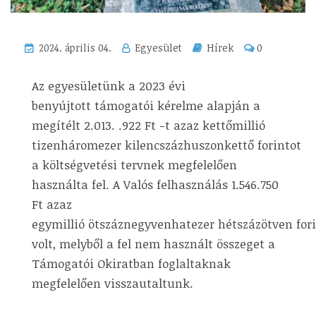
2024. április 04.
Egyesület
Hírek
0
Az egyesületünk a 2023 évi
benyújtott támogatói kérelme alapján a
megítélt 2.013. .922 Ft -t azaz kettőmillió
tizenháromezer kilencszázhuszonkettő forintot
a költségvetési tervnek megfelelően
használta fel. A Valós felhasználás 1.546.750
Ft azaz
egymillió ötszáznegyvenhatezer hétszázötven for
volt, melyből a fel nem használt összeget a
Támogatói Okiratban foglaltaknak
megfelelően visszautaltunk.