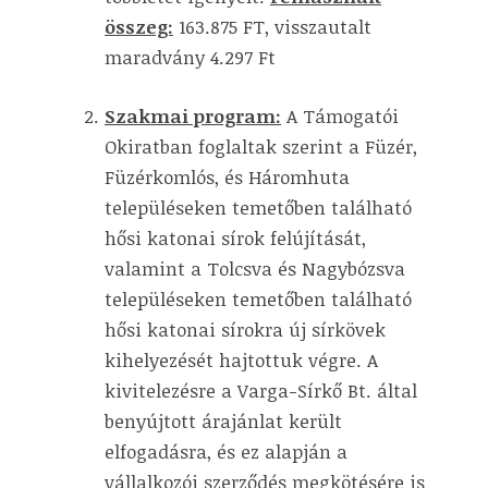
összeg:
163.875 FT, visszautalt
maradvány 4.297 Ft
Szakmai program:
A Támogatói
Okiratban foglaltak szerint a Füzér,
Füzérkomlós, és Háromhuta
településeken temetőben található
hősi katonai sírok felújítását,
valamint a Tolcsva és Nagybózsva
településeken temetőben található
hősi katonai sírokra új sírkövek
kihelyezését hajtottuk végre. A
kivitelezésre a Varga-Sírkő Bt. által
benyújtott árajánlat került
elfogadásra, és ez alapján a
vállalkozói szerződés megkötésére is